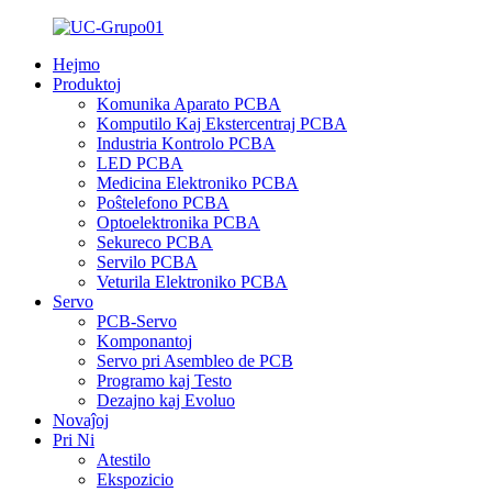
Hejmo
Produktoj
Komunika Aparato PCBA
Komputilo Kaj Ekstercentraj PCBA
Industria Kontrolo PCBA
LED PCBA
Medicina Elektroniko PCBA
Poŝtelefono PCBA
Optoelektronika PCBA
Sekureco PCBA
Servilo PCBA
Veturila Elektroniko PCBA
Servo
PCB-Servo
Komponantoj
Servo pri Asembleo de PCB
Programo kaj Testo
Dezajno kaj Evoluo
Novaĵoj
Pri Ni
Atestilo
Ekspozicio