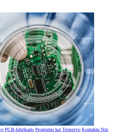
vo
PCB-fabrikado
Programo kaj Testservo
Kontaktu Nin