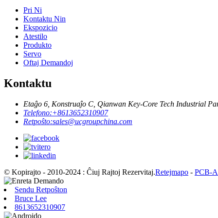
Pri Ni
Kontaktu Nin
Ekspozicio
Atestilo
Produkto
Servo
Oftaj Demandoj
Kontaktu
Etaĝo 6, Konstruaĵo C, Qianwan Key-Core Tech Industrial Par
Telefono:
+8613652310907
Retpoŝto:
sales@ucgroupchina.com
© Kopirajto - 2010-2024 : Ĉiuj Rajtoj Rezervitaj.
Retejmapo
-
PCB-A
Sendu Retpoŝton
Bruce Lee
8613652310907