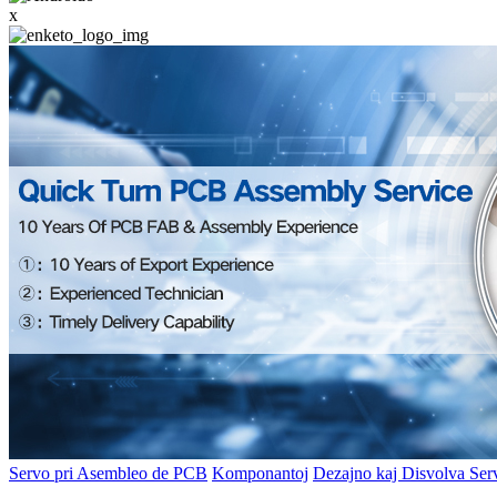
x
Servo pri Asembleo de PCB
Komponantoj
Dezajno kaj Disvolva Ser