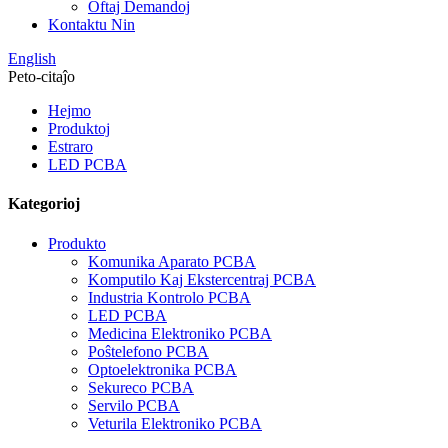
Oftaj Demandoj
Kontaktu Nin
English
Peto-citaĵo
Hejmo
Produktoj
Estraro
LED PCBA
Kategorioj
Produkto
Komunika Aparato PCBA
Komputilo Kaj Ekstercentraj PCBA
Industria Kontrolo PCBA
LED PCBA
Medicina Elektroniko PCBA
Poŝtelefono PCBA
Optoelektronika PCBA
Sekureco PCBA
Servilo PCBA
Veturila Elektroniko PCBA