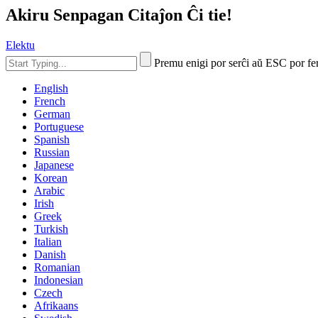
Akiru Senpagan Citaĵon Ĉi tie!
Elektu
Premu enigi por serĉi aŭ ESC por fe
English
French
German
Portuguese
Spanish
Russian
Japanese
Korean
Arabic
Irish
Greek
Turkish
Italian
Danish
Romanian
Indonesian
Czech
Afrikaans