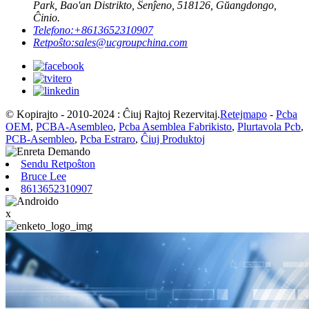
Park, Bao'an Distrikto, Ŝenĵeno, 518126, Gŭangdongo,
Ĉinio.
Telefono:
+8613652310907
Retpoŝto:
sales@ucgroupchina.com
© Kopirajto - 2010-2024 : Ĉiuj Rajtoj Rezervitaj.
Retejmapo
-
Pcba
OEM
,
PCBA-Asembleo
,
Pcba Asemblea Fabrikisto
,
Plurtavola Pcb
,
PCB-Asembleo
,
Pcba Estraro
,
Ĉiuj Produktoj
Sendu Retpoŝton
Bruce Lee
8613652310907
x