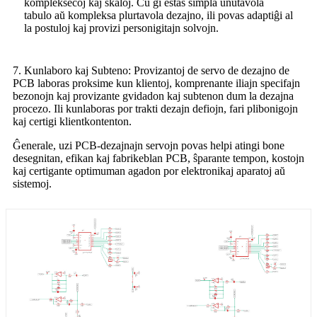
kompleksecoj kaj skaloj. Ĉu ĝi estas simpla unutavola
tabulo aŭ kompleksa plurtavola dezajno, ili povas adaptiĝi al
la postuloj kaj provizi personigitajn solvojn.
7. Kunlaboro kaj Subteno: Provizantoj de servo de dezajno de
PCB laboras proksime kun klientoj, komprenante iliajn specifajn
bezonojn kaj provizante gvidadon kaj subtenon dum la dezajna
procezo. Ili kunlaboras por trakti dezajn defiojn, fari plibonigojn
kaj certigi klientkontenton.
Ĝenerale, uzi PCB-dezajnajn servojn povas helpi atingi bone
desegnitan, efikan kaj fabrikeblan PCB, ŝparante tempon, kostojn
kaj certigante optimuman agadon por elektronikaj aparatoj aŭ
sistemoj.